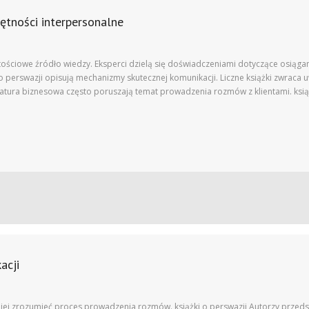
jętności interpersonalne
ościowe źródło wiedzy. Eksperci dzielą się doświadczeniami dotyczące osiąg
o perswazji opisują mechanizmy skutecznej komunikacji. Liczne książki zwraca
atura biznesowa często poruszają temat prowadzenia rozmów z klientami. ksią
acji
iej zrozumieć proces prowadzenia rozmów. książki o perswazji Autorzy przed