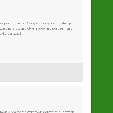
ania porozumienia. Osoby rozwijające kompetencje
 uwagę na znaczenie etyki. Budowanie porozumienia
żki o perswazji…
stawiają praktyczne wskazówki dotyczące budowania