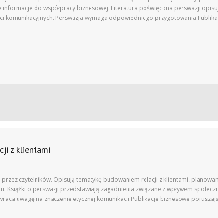
informacje do współpracy biznesowej. Literatura poświęcona perswazji opisują
ci komunikacyjnych. Perswazja wymaga odpowiedniego przygotowania.Publikacj
ji z klientami
 przez czytelników. Opisują tematykę budowaniem relacji z klientami, planowa
u. Książki o perswazji przedstawiają zagadnienia związane z wpływem społeczn
zwraca uwagę na znaczenie etycznej komunikacji.Publikacje biznesowe poruszaj