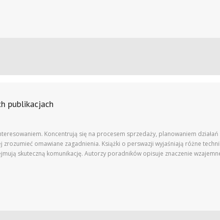
h publikacjach
interesowaniem. Koncentrują się na procesem sprzedaży, planowaniem działań 
ej zrozumieć omawiane zagadnienia. Książki o perswazji wyjaśniają różne tec
ejmują skuteczną komunikację. Autorzy poradników opisuje znaczenie wzajem