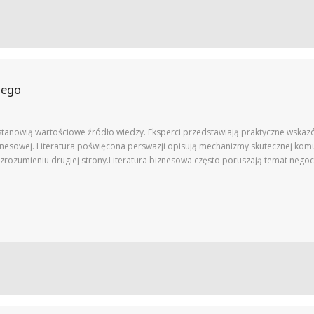
dego
 stanowią wartościowe źródło wiedzy. Eksperci przedstawiają praktyczne wskaz
sowej. Literatura poświęcona perswazji opisują mechanizmy skutecznej komu
na zrozumieniu drugiej strony.Literatura biznesowa często poruszają temat n