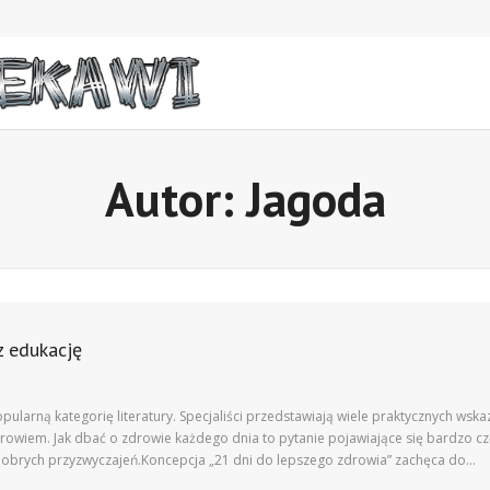
Autor:
Jagoda
z edukację
larną kategorię literatury. Specjaliści przedstawiają wiele praktycznych wska
rowiem. Jak dbać o zdrowie każdego dnia to pytanie pojawiające się bardzo cz
 dobrych przyzwyczajeń.Koncepcja „21 dni do lepszego zdrowia” zachęca do…