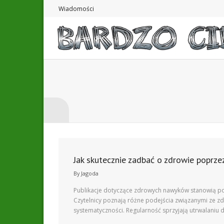
Skip
Wiadomości
to
content
Jak skutecznie zadbać o zdrowie poprze
By
Jagoda
Publikacje dotyczące zdrowych nawyków stanowią popu
Czytelnicy poznają różne podejścia związanymi ze zd
systematyczności. Regularność sprzyjają utrwalaniu