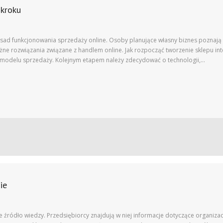
 kroku
sad funkcjonowania sprzedaży online. Osoby planujące własny biznes poznają
óżne rozwiązania związane z handlem online. Jak rozpocząć tworzenie sklepu i
odelu sprzedaży. Kolejnym etapem należy zdecydować o technologii,…
ie
źródło wiedzy. Przedsiębiorcy znajdują w niej informacje dotyczące organiza