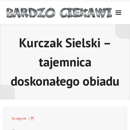
Skip
to
content
Kurczak Sielski –
tajemnica
doskonałego obiadu
By
Jagoda