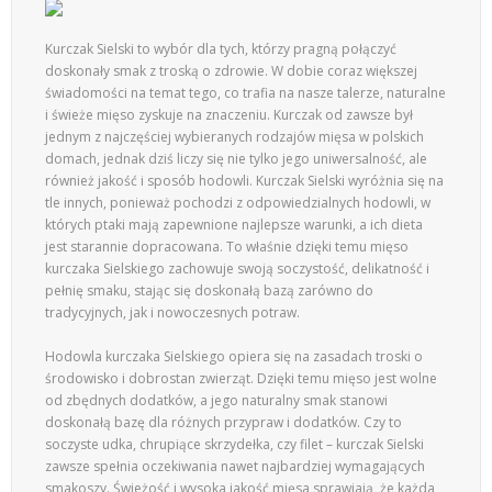
Kurczak Sielski to wybór dla tych, którzy pragną połączyć
doskonały smak z troską o zdrowie. W dobie coraz większej
świadomości na temat tego, co trafia na nasze talerze, naturalne
i świeże mięso zyskuje na znaczeniu. Kurczak od zawsze był
jednym z najczęściej wybieranych rodzajów mięsa w polskich
domach, jednak dziś liczy się nie tylko jego uniwersalność, ale
również jakość i sposób hodowli. Kurczak Sielski wyróżnia się na
tle innych, ponieważ pochodzi z odpowiedzialnych hodowli, w
których ptaki mają zapewnione najlepsze warunki, a ich dieta
jest starannie dopracowana. To właśnie dzięki temu mięso
kurczaka Sielskiego zachowuje swoją soczystość, delikatność i
pełnię smaku, stając się doskonałą bazą zarówno do
tradycyjnych, jak i nowoczesnych potraw.
Hodowla kurczaka Sielskiego opiera się na zasadach troski o
środowisko i dobrostan zwierząt. Dzięki temu mięso jest wolne
od zbędnych dodatków, a jego naturalny smak stanowi
doskonałą bazę dla różnych przypraw i dodatków. Czy to
soczyste udka, chrupiące skrzydełka, czy filet – kurczak Sielski
zawsze spełnia oczekiwania nawet najbardziej wymagających
smakoszy. Świeżość i wysoka jakość mięsa sprawiają, że każda