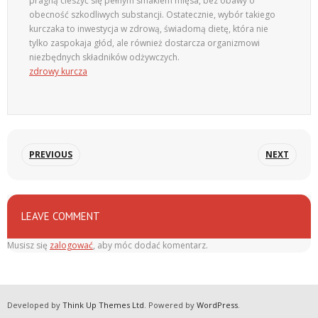
pragną cieszyć się pełnym smakiem mięsa, bez obawy o
obecność szkodliwych substancji. Ostatecznie, wybór takiego
kurczaka to inwestycja w zdrową, świadomą dietę, która nie
tylko zaspokaja głód, ale również dostarcza organizmowi
niezbędnych składników odżywczych.
zdrowy kurcza
PREVIOUS
NEXT
LEAVE COMMENT
Musisz się
zalogować
, aby móc dodać komentarz.
Developed by
Think Up Themes Ltd
. Powered by
WordPress
.