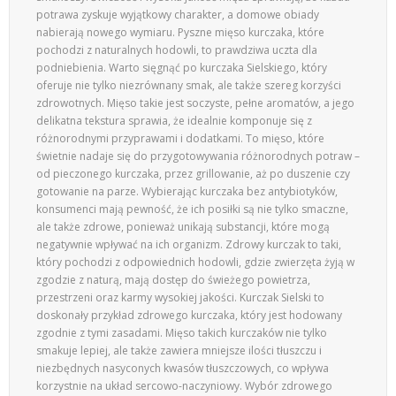
potrawa zyskuje wyjątkowy charakter, a domowe obiady
nabierają nowego wymiaru. Pyszne mięso kurczaka, które
pochodzi z naturalnych hodowli, to prawdziwa uczta dla
podniebienia. Warto sięgnąć po kurczaka Sielskiego, który
oferuje nie tylko niezrównany smak, ale także szereg korzyści
zdrowotnych. Mięso takie jest soczyste, pełne aromatów, a jego
delikatna tekstura sprawia, że idealnie komponuje się z
różnorodnymi przyprawami i dodatkami. To mięso, które
świetnie nadaje się do przygotowywania różnorodnych potraw –
od pieczonego kurczaka, przez grillowanie, aż po duszenie czy
gotowanie na parze. Wybierając kurczaka bez antybiotyków,
konsumenci mają pewność, że ich posiłki są nie tylko smaczne,
ale także zdrowe, ponieważ unikają substancji, które mogą
negatywnie wpływać na ich organizm. Zdrowy kurczak to taki,
który pochodzi z odpowiednich hodowli, gdzie zwierzęta żyją w
zgodzie z naturą, mają dostęp do świeżego powietrza,
przestrzeni oraz karmy wysokiej jakości. Kurczak Sielski to
doskonały przykład zdrowego kurczaka, który jest hodowany
zgodnie z tymi zasadami. Mięso takich kurczaków nie tylko
smakuje lepiej, ale także zawiera mniejsze ilości tłuszczu i
niezbędnych nasyconych kwasów tłuszczowych, co wpływa
korzystnie na układ sercowo-naczyniowy. Wybór zdrowego