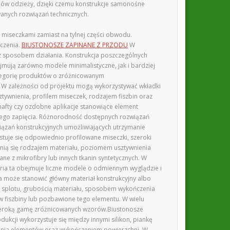
pów odzieży, dzięki czemu konstrukcje samonośne
wanych rozwiązań technicznych.
 miseczkami zamiast na tylnej części obwodu.
czenia.
BIUSTONOSZE ZAPINANE Z PRZODU
W
az sposobem działania. Konstrukcja poszczególnych
mują zarówno modele minimalistyczne, jak i bardziej
tegorię produktów o zróżnicowanym
. W zależności od projektu mogą wykorzystywać wkładki
tywnienia, profilem miseczek, rodzajem fiszbin oraz
hafty czy ozdobne aplikacje stanowiące element
nego zapięcia. Różnorodność dostępnych rozwiązań
iązań konstrukcyjnych umożliwiających utrzymanie
tuje się odpowiednio profilowane miseczki, szeroki
nią się rodzajem materiału, poziomem usztywnienia
e z mikrofibry lub innych tkanin syntetycznych. W
ria ta obejmuje liczne modele o odmiennym wyglądzie i
 może stanowić główny materiał konstrukcyjny albo
m splotu, grubością materiału, sposobem wykończenia
 w fiszbiny lub pozbawione tego elementu. W wielu
ć szeroką gamę zróżnicowanych wzorów.Biustonosze
kcji wykorzystuje się między innymi silikon, piankę
czenia elementów oraz wykończeniem powierzchni. W