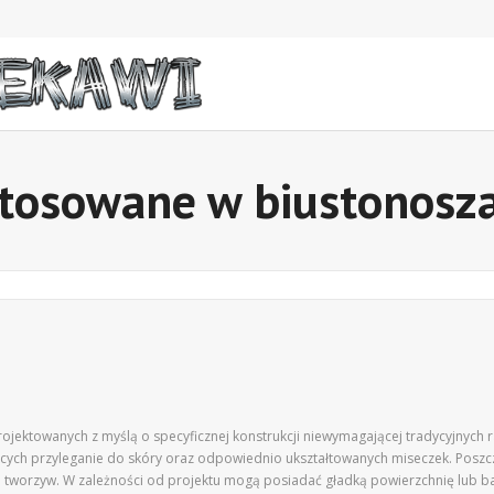
stosowane w biustonosz
ektowanych z myślą o specyficznej konstrukcji niewymagającej tradycyjnych 
ących przyleganie do skóry oraz odpowiednio ukształtowanych miseczek. Poszcz
orzyw. W zależności od projektu mogą posiadać gładką powierzchnię lub bard