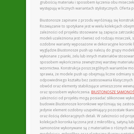
grubością materiału i sposobem łączenia obu misecze
występują w licznych wariantach stylistycznych. Ofert
Biustonosze zapinane z przodu wyróżniają się konstruk
Rozwiązanie to spotykane jest w wielu kolekcjach obe
zależności od projektu stosowane są zapięcia zatrzas
modeli uzależniona jest również od rodzaju miseczek,
ozdobne warianty wyposażone w dekoracyjne koronki l
wyglądzie.Biustonosze push up należą do grupy modeli
wykonane z pianki, żelu lub innych materiałów stosowa
sposobem wykończenia zewnętrznej warstwy materiału. W
wzornictwa. Konstrukcja poszczególnych wariantów mo
sprawia, że modele push up obejmują liczne odmiany s
odpowiedniego kształtu bez zastosowania klasycznyc
obwód oraz elementy stabilizujące umieszczone wewnąt
oraz sposobem wykończenia.
BIUSTONOSZE SAMONO
zależności od projektu mogą posiadać silikonowe wyko
budowie.Biustonosze koronkowe wyróżniają się zastos
jedynie element ozdobny uzupełniający pozostałe tkan
oraz ilością dekoracyjnych detali. W zależności od pro
kolekcjach koronka łączona jest z mikrofibrą, satyną 
samonośne wykonywane są z materiałów o różnych właści
modelującą, mikrofibrę oraz elastyczne tkaniny synte