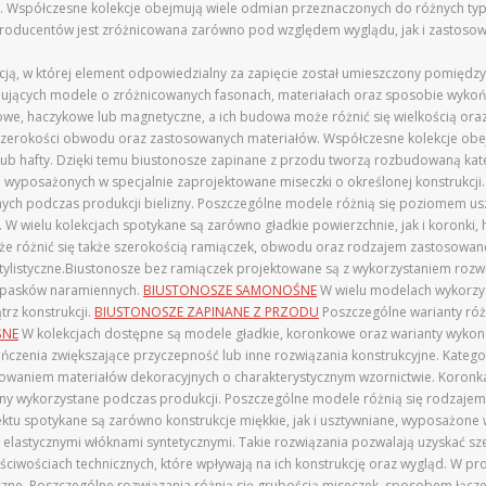
k. Współczesne kolekcje obejmują wiele odmian przeznaczonych do różnych ty
a producentów jest zróżnicowana zarówno pod względem wyglądu, jak i zastoso
cją, w której element odpowiedzialny za zapięcie został umieszczony pomiędzy
jmujących modele o zróżnicowanych fasonach, materiałach oraz sposobie wykoń
kowe, haczykowe lub magnetyczne, a ich budowa może różnić się wielkością or
 szerokości obwodu oraz zastosowanych materiałów. Współczesne kolekcje obej
ub hafty. Dzięki temu biustonosze zapinane z przodu tworzą rozbudowaną ka
 wyposażonych w specjalnie zaprojektowane miseczki o określonej konstrukcji
nych podczas produkcji bielizny. Poszczególne modele różnią się poziomem usz
 wielu kolekcjach spotykane są zarówno gładkie powierzchnie, jak i koronki, 
że różnić się także szerokością ramiączek, obwodu oraz rodzajem zastosowa
tylistyczne.Biustonosze bez ramiączek projektowane są z wykorzystaniem rozw
h pasków naramiennych.
BIUSTONOSZE SAMONOŚNE
W wielu modelach wykorzys
rz konstrukcji.
BIUSTONOSZE ZAPINANE Z PRZODU
Poszczególne warianty róż
ŚNE
W kolekcjach dostępne są modele gładkie, koronkowe oraz warianty wykonan
ńczenia zwiększające przyczepność lub inne rozwiązania konstrukcyjne. Katego
owaniem materiałów dekoracyjnych o charakterystycznym wzornictwie. Koronka
iny wykorzystane podczas produkcji. Poszczególne modele różnią się rodzaje
jektu spotykane są zarówno konstrukcje miękkie, jak i usztywniane, wyposażone
lub elastycznymi włóknami syntetycznymi. Takie rozwiązania pozwalają uzyska
wościach technicznych, które wpływają na ich konstrukcję oraz wygląd. W produ
tyczne. Poszczególne rozwiązania różnią się grubością miseczek, sposobem łą