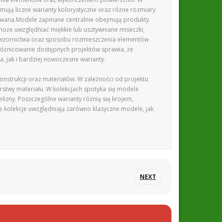
mują liczne warianty kolorystyczne oraz różne rozmiary
wana.Modele zapinane centralnie obejmują produkty
oże uwzględniać miękkie lub usztywniane miseczki,
i, wzornictwa oraz sposobu rozmieszczenia elementów
Zróżnicowanie dostępnych projektów sprawia, że
 jak i bardziej nowoczesne warianty.
nstrukcji oraz materiałów. W zależności od projektu
stwy materiału. W kolekcjach spotyka się modele
lizny. Poszczególne warianty różnią się krojem,
 kolekcje uwzględniają zarówno klasyczne modele, jak
NEXT