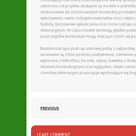
zależności od projektu dostępne są modele o jednolite
dostosowane do zróżnicowanych konstrukcji produktó
wykonywane z wielu rodzajów materiałów oraz z wykorz
fiszbiny, bezszwowe wykończenia oraz różne rodzaje z
dekoracyjnych. W części modeli dominują gładkie powie
poszczególne konstrukcje mogą znacząco różnić się po
Biustonosze typu push up stanowią jedną z najbardziej
stosowane są różne poziomy usztywnienia, odmienne pr
wykonane z mikrofibry, koronki, satyny, bawełny z doda
detalami konstrukcyjnymi oraz wyglądem, dzięki czemu
i bardziej dekoracyjne propozycje wyróżniające się b
PREVIOUS
LEAVE COMMENT