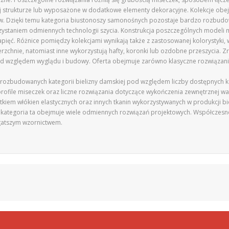
j strukturze lub wyposażone w dodatkowe elementy dekoracyjne. Kolekcje obej
w. Dzięki temu kategoria biustonoszy samonośnych pozostaje bardzo rozbudo
ystaniem odmiennych technologii szycia. Konstrukcja poszczególnych modeli m
apięć. Różnice pomiędzy kolekcjami wynikają także z zastosowanej kolorystyk
rzchnie, natomiast inne wykorzystują hafty, koronki lub ozdobne przeszycia. 
d względem wyglądu i budowy. Oferta obejmuje zarówno klasyczne rozwiązania,
 rozbudowanych kategorii bielizny damskiej pod względem liczby dostępnych ko
ofile miseczek oraz liczne rozwiązania dotyczące wykończenia zewnętrznej war
tkiem włókien elastycznych oraz innych tkanin wykorzystywanych w produkcji bie
 kategoria ta obejmuje wiele odmiennych rozwiązań projektowych. Współczesne
ogatszym wzornictwem.