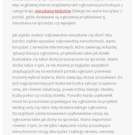
więc w głównej mierze znajdziemy tam ogłoszenia pochodzące z
całego kraju.
mieszkania Mokotów
Dlatego też warto korzystać z
portali, gdzie dodawane są ogłoszenia przykładowo tj.
mieszkania na sprzedaż czy wynajem.
Jak szybko znaleźć odpowiednie mieszkanie czy dom? Aby
bardzo szybko wyszukać odpowiednią nieruchomość, warto
korzystać z serwisów internetowych, które zawierają w każdej
sytuacji bieżące ogłoszenia, przykładowo takie jak działki
budowlane czy także domy przeznaczone na sprzedaż. Warto
dodać także o tym, że nie musimy przeglądać wszystkich
znajdujących się na wortalach portalu ogłoszeń, ponieważ
możemy wybrać kryteria, które zawężają obszar poszukiwań. Do
tych najpopularniejszych kryteriów trzeba zaliczyć oczywiście
cenę, ale również lokalizację, powierzchnię danego obiektu,
liczbę pokoi czy rodzaj obiektu. Ponadto każdy użytkownik
może też posortować pojawiające się ogłoszenia na przykład
według ceny czy także daty dodania takiego ogłoszenia.
Szczególnym zainteresowaniem użytkowników cieszą się
ogłoszenia takie jak domy na sprzedaż. Warto wspomnieć
również o tym, że nie tylko i wyłącznie osoby poszukujące
nieruchomości mogą skorzystać z takiego serwisu, niemniej