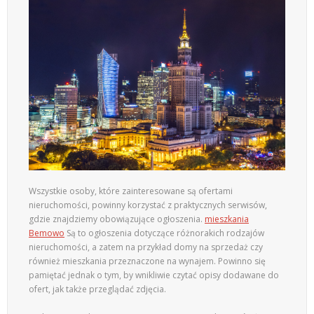
Wszystkie osoby, które zainteresowane są ofertami
nieruchomości, powinny korzystać z praktycznych serwisów,
gdzie znajdziemy obowiązujące ogłoszenia.
mieszkania
Bemowo
Są to ogłoszenia dotyczące różnorakich rodzajów
nieruchomości, a zatem na przykład domy na sprzedaż czy
również mieszkania przeznaczone na wynajem. Powinno się
pamiętać jednak o tym, by wnikliwie czytać opisy dodawane do
ofert, jak także przeglądać zdjęcia.