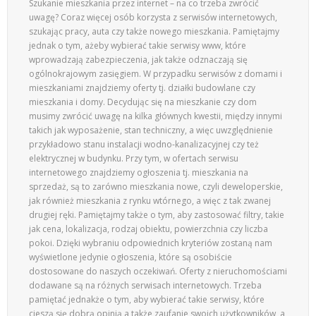
Szukanie mieszkania przez internet – na co trzeba zwrócić
uwagę? Coraz więcej osób korzysta z serwisów internetowych,
szukając pracy, auta czy także nowego mieszkania. Pamiętajmy
jednak o tym, ażeby wybierać takie serwisy www, które
wprowadzają zabezpieczenia, jak także odznaczają się
ogólnokrajowym zasięgiem. W przypadku serwisów z domami i
mieszkaniami znajdziemy oferty tj. działki budowlane czy
mieszkania i domy. Decydując się na mieszkanie czy dom
musimy zwrócić uwagę na kilka głównych kwestii, między innymi
takich jak wyposażenie, stan techniczny, a więc uwzględnienie
przykładowo stanu instalacji wodno-kanalizacyjnej czy też
elektrycznej w budynku. Przy tym, w ofertach serwisu
internetowego znajdziemy ogłoszenia tj. mieszkania na
sprzedaż, są to zarówno mieszkania nowe, czyli deweloperskie,
jak również mieszkania z rynku wtórnego, a więc z tak zwanej
drugiej ręki. Pamiętajmy także o tym, aby zastosować filtry, takie
jak cena, lokalizacja, rodzaj obiektu, powierzchnia czy liczba
pokoi. Dzięki wybraniu odpowiednich kryteriów zostaną nam
wyświetlone jedynie ogłoszenia, które są osobiście
dostosowane do naszych oczekiwań. Oferty z nieruchomościami
dodawane są na różnych serwisach internetowych. Trzeba
pamiętać jednakże o tym, aby wybierać takie serwisy, które
cieszą się dobrą opinią a także zaufanie swoich użytkowników, a