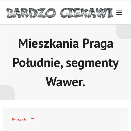
Skip
to
content
Mieszkania Praga
Południe, segmenty
Wawer.
By
Jagoda