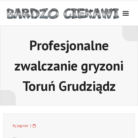
Skip
to
content
Profesjonalne
zwalczanie gryzoni
Toruń Grudziądz
By
Jagoda