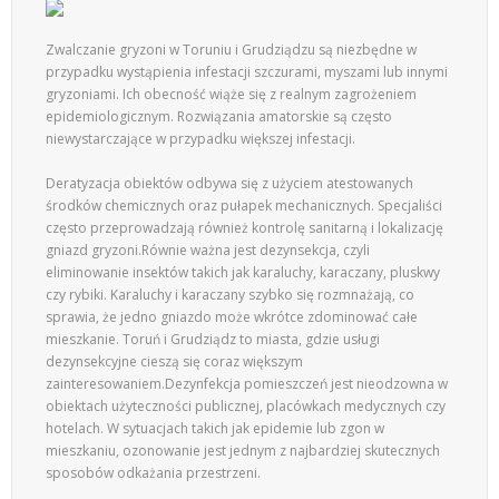
Zwalczanie gryzoni w Toruniu i Grudziądzu są niezbędne w
przypadku wystąpienia infestacji szczurami, myszami lub innymi
gryzoniami. Ich obecność wiąże się z realnym zagrożeniem
epidemiologicznym. Rozwiązania amatorskie są często
niewystarczające w przypadku większej infestacji.
Deratyzacja obiektów odbywa się z użyciem atestowanych
środków chemicznych oraz pułapek mechanicznych. Specjaliści
często przeprowadzają również kontrolę sanitarną i lokalizację
gniazd gryzoni.Równie ważna jest dezynsekcja, czyli
eliminowanie insektów takich jak karaluchy, karaczany, pluskwy
czy rybiki. Karaluchy i karaczany szybko się rozmnażają, co
sprawia, że jedno gniazdo może wkrótce zdominować całe
mieszkanie. Toruń i Grudziądz to miasta, gdzie usługi
dezynsekcyjne cieszą się coraz większym
zainteresowaniem.Dezynfekcja pomieszczeń jest nieodzowna w
obiektach użyteczności publicznej, placówkach medycznych czy
hotelach. W sytuacjach takich jak epidemie lub zgon w
mieszkaniu, ozonowanie jest jednym z najbardziej skutecznych
sposobów odkażania przestrzeni.