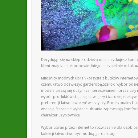
Decydując się na sklep z odzieżą online zyskujesz k
klient znajdzie coś odpowiedniego, niezależnie od akt
Miłośnicy modnych ubrań korzysta z butików internetowy
czemu łatwo odświeżyć garderobę.Szeroki wybór odzie
modele cieszą się dużym zainteresowaniem przez cały ro
wybór produktów staje się łatwiejszy i bardziej efekt
preferencji łatwo stworzyć własny styl.Profesjonalny bu
wracają.Starannie wybrane ubrania zapewniają komfort k
charakter użytkownika.
Wybór ubrań przez internet to rozwiązanie dla osób 
kolekcji łatwo stworzyć modną garderobę.