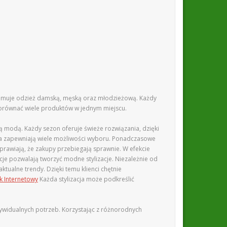
ejmuje odzież damską, męską oraz młodzieżową. Każdy
 porównać wiele produktów w jednym miejscu.
ą modą. Każdy sezon oferuje świeże rozwiązania, dzięki
ka zapewniają wiele możliwości wyboru. Ponadczasowe
prawiają, że zakupy przebiegają sprawnie. W efekcie
cje pozwalają tworzyć modne stylizacje. Niezależnie od
ktualne trendy. Dzięki temu klienci chętnie
ik Internetowy
Każda stylizacja może podkreślić
widualnych potrzeb. Korzystając z różnorodnych