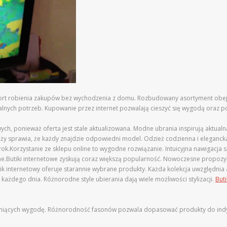
omfort robienia zakupów bez wychodzenia z domu. Rozbudowany asortyment ob
ualnych potrzeb. Kupowanie przez internet pozwalają cieszyć się wygodą oraz
ch, ponieważ oferta jest stale aktualizowana. Modne ubrania inspirują aktualn
ży sprawia, że każdy znajdzie odpowiedni model. Odzież codzienna i eleganc
k.Korzystanie ze sklepu online to wygodne rozwiązanie. Intuicyjna nawigacja s
ywne.Butiki internetowe zyskują coraz większą popularność. Nowoczesne propozy
tik internetowy oferuje starannie wybrane produkty. Każda kolekcja uwzględnia a
ażdego dnia. Różnorodne style ubierania dają wiele możliwości stylizacji.
But
ceniących wygodę. Różnorodność fasonów pozwala dopasować produkty do indy