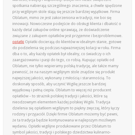
spotkania nabierają szczególnego znaczenia, a chwile spędzone
przy wigilijnym stole stają się jeszcze bardziej wyjątkowe. Firma
Oblatum, mimo że jest zakorzeniona w tradycji, nie boi się
innowacji. Nowoczesne podejście do obsługi klienta i dbałość o
każdy detal zakupów online sprawiają, że doświadczenie
związane z zakupem opłatków jest przyjemne i bezproblemowe.
opłatki
Opłatki docierają do klientów w idealnym stanie, gotowe
do podzielenia się podczas najważniejszej kolacji w roku. Firma
dba o to, aby każdy opłatek był idealny, co świadczy o ich
zaangażowaniu i pasji do tego, co robią. Kupując opłatki od
Oblatum, nie tylko wspieramy polską tradycję, ale także mamy
pewność, że na naszym wigilijnym stole znajdzie się produkt
najwyższej jakości, wykonany z miłością i starannością. To
doskonały sposób, aby uczynić Wigilię jeszcze bardziej
wyjątkową i pełną ciepła. Oblatum to więcej niż producent
opłatków – to strażnik polskiej tradycji i jakości, które są
nieodzownym elementem każdej polskiej Wigilii. Tradycja
dzielenia się opłatkiem wigilijnym to piękny zwyczaj, który łączy
rodziny i przyjaciół. Dzięki firmie Oblatum możemy być pewni,
że ta tradycja będzie kontynuowana w najlepszym możliwym
wydaniu. Opłatki wigilijne produkowane przez Oblatum to
symbol jakości, tradycji i polskiego dziedzictwa kulinarno-