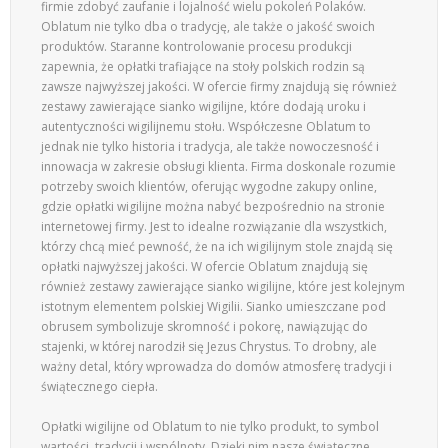
firmie zdobyć zaufanie i lojalność wielu pokoleń Polaków.
Oblatum nie tylko dba o tradycję, ale także o jakość swoich
produktów. Staranne kontrolowanie procesu produkcji
zapewnia, że opłatki trafiające na stoły polskich rodzin są
zawsze najwyższej jakości. W ofercie firmy znajdują się również
zestawy zawierające sianko wigilijne, które dodają uroku i
autentyczności wigilijnemu stołu. Współczesne Oblatum to
jednak nie tylko historia i tradycja, ale także nowoczesność i
innowacja w zakresie obsługi klienta. Firma doskonale rozumie
potrzeby swoich klientów, oferując wygodne zakupy online,
gdzie opłatki wigilijne można nabyć bezpośrednio na stronie
internetowej firmy. Jest to idealne rozwiązanie dla wszystkich,
którzy chcą mieć pewność, że na ich wigilijnym stole znajdą się
opłatki najwyższej jakości. W ofercie Oblatum znajdują się
również zestawy zawierające sianko wigilijne, które jest kolejnym
istotnym elementem polskiej Wigilii. Sianko umieszczane pod
obrusem symbolizuje skromność i pokorę, nawiązując do
stajenki, w której narodził się Jezus Chrystus. To drobny, ale
ważny detal, który wprowadza do domów atmosferę tradycji i
świątecznego ciepła.
Opłatki wigilijne od Oblatum to nie tylko produkt, to symbol
wartości, tradycji i wspólnoty. Dzięki nim nasze świąteczne