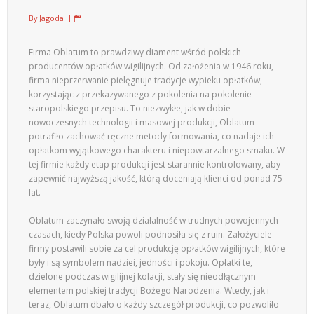
By
Jagoda
Firma Oblatum to prawdziwy diament wśród polskich
producentów opłatków wigilijnych. Od założenia w 1946 roku,
firma nieprzerwanie pielęgnuje tradycje wypieku opłatków,
korzystając z przekazywanego z pokolenia na pokolenie
staropolskiego przepisu. To niezwykłe, jak w dobie
nowoczesnych technologii i masowej produkcji, Oblatum
potrafiło zachować ręczne metody formowania, co nadaje ich
opłatkom wyjątkowego charakteru i niepowtarzalnego smaku. W
tej firmie każdy etap produkcji jest starannie kontrolowany, aby
zapewnić najwyższą jakość, którą doceniają klienci od ponad 75
lat.
Oblatum zaczynało swoją działalność w trudnych powojennych
czasach, kiedy Polska powoli podnosiła się z ruin. Założyciele
firmy postawili sobie za cel produkcję opłatków wigilijnych, które
były i są symbolem nadziei, jedności i pokoju. Opłatki te,
dzielone podczas wigilijnej kolacji, stały się nieodłącznym
elementem polskiej tradycji Bożego Narodzenia. Wtedy, jak i
teraz, Oblatum dbało o każdy szczegół produkcji, co pozwoliło