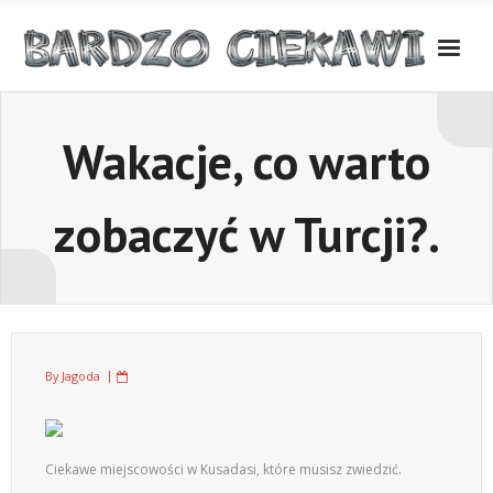
Skip
to
content
Wakacje, co warto
zobaczyć w Turcji?.
By
Jagoda
Ciekawe miejscowości w Kusadasi, które musisz zwiedzić.