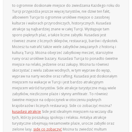
to ogromnie doskonałe miejsce do zwiedzania Każdego roku do
Turcji przyjeżdża jeszcze więcej turystów, nie dziwi ten fakt,
albowiem Turcja to ogromnie urokliwe miejsce o zasobnej
kulturze i walorach przyrodniczych, historycznych. Kusadasi
atrakcje są najbardziej znane w całej Turcji. Występuje tam
sporo pięknych plaż, a także liczne zabytki. Kusadasi jest
również znane z licznych sklepów, restauracji, barów i dyskotek.
Możesz tu natrafić także wiele zabytków związanych z historią i
kulturą Turcji. Można obejrzeć zabytkowy meczet, starożytne
ruiny oraz urokliwe bazary. Kusadasi Turcja to ponadto świetne
miejsce na relaks, jedzenie oraz zakupy. Można tu również
skorzystać z wielu zabaw wodnych, w tym wypraw do wysp,
wypraw na narty wodne oraz rafting. Kusadasi jest doskonałym
miejscem na wakacje w Turcji i jest bardzo atrakcyjnym
miejscem wśród turystów. Side atrakcje turystyczne mają wiele
zabytków, niezliczone plaże i słynny amfiteatr. To również
świetne miejsce na odpoczynek w otoczeniu pięknych
krajobrazów i licznych restauracji. Side co zobaczyć można?
kusadasi atrakcje
Side jest idealnym miejscem na wczasy dla
tych, którzy poszukują spokoju i relaksu. Antalya atrakcje
turystyczne obejmują niesamowite plaże, urocze zabytki oraz
zielone lasy.
side co zobaczyć
Można tu zwiedzić multum